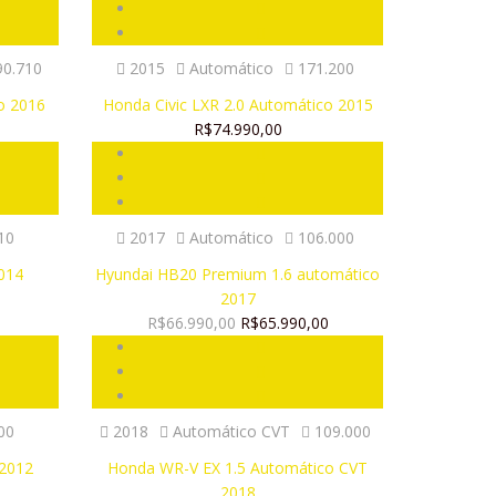
0.710
2015
Automático
171.200
o 2016
Honda Civic LXR 2.0 Automático 2015
R$74.990,00
10
2017
Automático
106.000
2014
Hyundai HB20 Premium 1.6 automático
2017
R$66.990,00
R$65.990,00
00
2018
Automático CVT
109.000
 2012
Honda WR-V EX 1.5 Automático CVT
2018