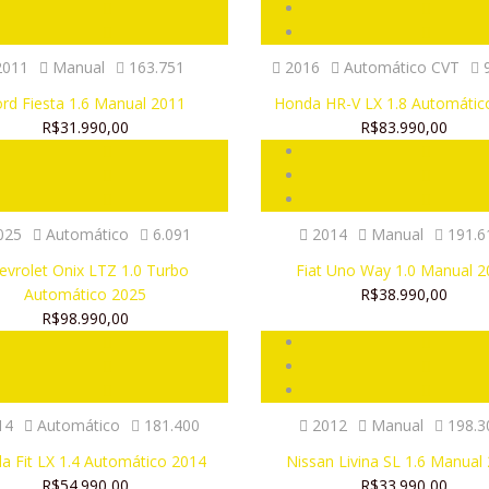
011
Manual
163.751
2016
Automático CVT
9
rd Fiesta 1.6 Manual 2011
Honda HR-V LX 1.8 Automátic
R$31.990,00
R$83.990,00
025
Automático
6.091
2014
Manual
191.6
evrolet Onix LTZ 1.0 Turbo
Fiat Uno Way 1.0 Manual 
Automático 2025
R$38.990,00
R$98.990,00
14
Automático
181.400
2012
Manual
198.3
a Fit LX 1.4 Automático 2014
Nissan Livina SL 1.6 Manual
R$54.990,00
R$33.990,00