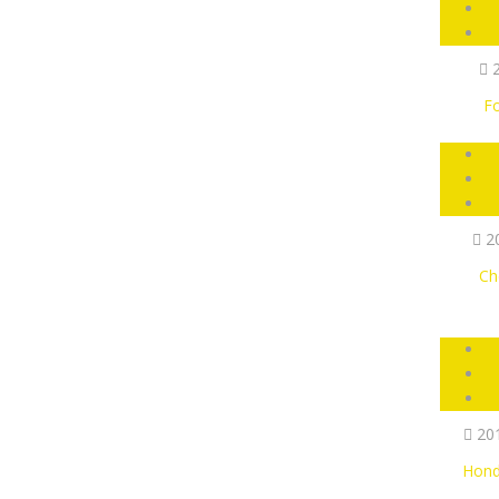
2
Fo
2
Ch
20
Hond