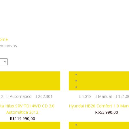
ome
eminovos
12
Automático
262.301
2018
Manual
121.0
ta Hilux SRV TDI 4WD CD 3.0
Hyundai HB20 Comfort 1.0 Man
Automática 2012
R$53.990,00
R$119.990,00